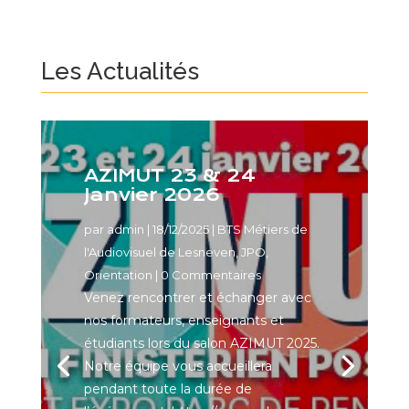
Les Actualités
AZIMUT 23 & 24
Janvier 2026
par
admin
|
18/12/2025
|
BTS Métiers de
l'Audiovisuel de Lesneven
,
JPO
,
Orientation
| 0 Commentaires
Venez rencontrer et échanger avec
nos formateurs, enseignants et
étudiants lors du salon AZIMUT 2025.
Notre équipe vous accueillera
pendant toute la durée de