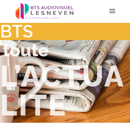
BTS
toute
L’ACTUA
LITE