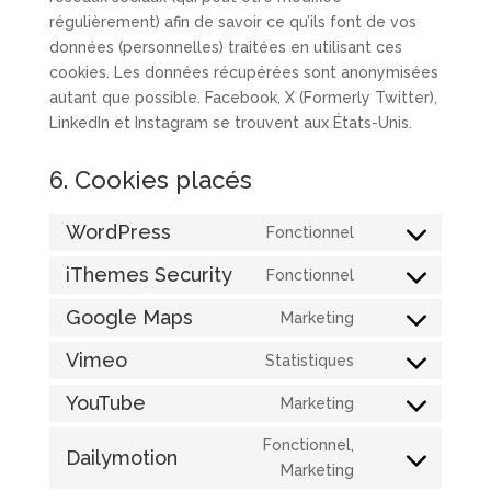
régulièrement) afin de savoir ce qu’ils font de vos
données (personnelles) traitées en utilisant ces
cookies. Les données récupérées sont anonymisées
autant que possible. Facebook, X (Formerly Twitter),
LinkedIn et Instagram se trouvent aux États-Unis.
6. Cookies placés
WordPress
Fonctionnel
Consent
to
iThemes Security
Fonctionnel
Consent
service
to
Google Maps
Marketing
wordpress
Consent
service
to
Vimeo
Statistiques
ithemes-
Consent
service
security
to
YouTube
Marketing
google-
Consent
service
maps
to
Fonctionnel,
vimeo
Dailymotion
service
Consent
Marketing
youtube