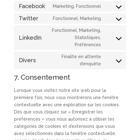
to
Facebook
Marketing, Fonctionnel
service
Consent
dailymotion
to
Twitter
Fonctionnel, Marketing
Consent
service
to
Fonctionnel, Marketing,
facebook
service
LinkedIn
Statistiques,
Consent
twitter
Préférences
to
service
Finalité en attente
Divers
linkedin
Consent
d’enquête
to
7. Consentement
service
divers
Lorsque vous visitez notre site web pour la
première fois, nous vous montrerons une fenêtre
contextuelle avec une explication sur les cookies.
Dès que vous cliquez sur « Enregistrer les
préférences » vous nous autorisez à utiliser les
catégories de cookies et d’extensions que vous
avez sélectionnés dans la fenêtre contextuelle,